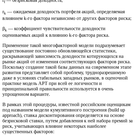
r
— безрисковая доходность;
f
r
— ожидаемая доходность портфеля акций, определяемая
k
влиянием k-го фактора независимо от других факторов риска;
β
— коэффициент чувствительности доходности
k
оцениваемых акций к влиянию k-го фактора риска.
Применение такой многофакторной модели подразумевает
существование постоянно обновляющейся статистики,
раскрывающей зависимость доходности котирующихся на
рынке акций от изменения соответствующих факторов риска.
Поскольку создание такой базы данных на современном этапе
развития представляет собой проблему, трудноразрешимую
даже в условиях стабильных западных рынков, в оценочной
практике модель АРТ при всей ее логичности и
принципиальной правильности используется в очень
упрощенном варианте.
В рамках этой процедуры, известной российским оценщикам
под названием модели кумулятивного построения (build up
approach), ставка дисконтирования определяется на основе
безрисковой ставки, путем добавления к ней набора премий за
риск, учитывающих влияние некоторых наиболее
существенных факторов: