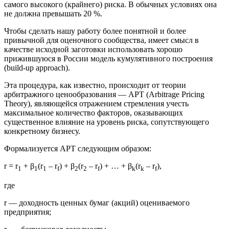
самого высокого (крайнего) риска. В обычных условиях она
не должна превышать 20 %.
Чтобы сделать нашу работу более понятной и более
привычной для оценочного сообщества, имеет смысл в
качестве исходной заготовки использовать хорошо
прижившуюся в России модель кумулятивного построения
(build-up approach).
Эта процедура, как известно, происходит от теории
арбитражного ценообразования — АРТ (Arbitrage Pricing
Theory), являющейся отражением стремления учесть
максимальное количество факторов, оказывающих
существенное влияние на уровень риска, сопутствующего
конкретному бизнесу.
Формализуется АРТ следующим образом:
r = r
+ β
(r
– r
) + β
(r
– r
) + … + β
(r
– r
),
1
1
1
f
2
2
f
k
k
f
где
r — доходность ценных бумаг (акций) оцениваемого
предприятия;