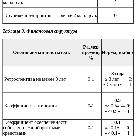
млрд руб.
Крупные предприятия — свыше 2 млрд руб.
0
Таблица 3. Финансовая структура
Размер
Оцениваемый показатель
премии,
Норма, выбор
%
3 года
Ретроспектива не менее 3 лет
0-1
«≥ 3 лет» — 0;
«< 3 лет» — 1
0,5
Коэффициент автономии
0-1
«≥ 0,5» — 0;
«< 0,5» — 1
Коэффициент обеспеченности
0,1
собственными оборотными
0-1
«≥ 0,1» — 0;
средствами
«< 0,1» — 1