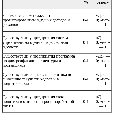
%
ответу
Занимается ли менеджмент
«Да» —
прогнозированием будущих доходов и
0-1
0; «нет»
расходов
— 1
Существует ли у предприятия система
«Да» —
управленческого учета, параллельная
0-1
0; «нет»
бухучету
— 1
Существует ли у предприятия программа
«Да» —
по диверсификации клиентуры и
0-1
0; «нет»
поставщиков
— 1
Существует ли социальная политика по
«Да» —
снижению текучести кадров и в
0-1
0; «нет»
подготовке кадров
— 1
Существует ли у предприятия своя
«Да» —
политика в отношении роста заработной
0-1
0; «нет»
платы
— 1