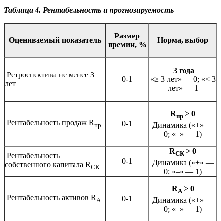
Таблица 4. Рентабельность и прогнозируемость
Размер
Оцениваемый показатель
Норма, выбор
премии, %
3 года
Ретроспектива не менее 3
0-1
«≥ 3 лет» — 0; «< 3
лет
лет» — 1
R
> 0
пр
Рентабельность продаж R
0-1
Динамика («+» —
пр
0; «–» — 1)
R
> 0
СК
Рентабельность
0-1
Динамика («+» —
собственного капитала R
СК
0; «–» — 1)
R
> 0
А
Рентабельность активов R
0-1
Динамика («+» —
А
0; «–» — 1)