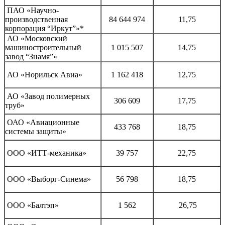
ПАО «Научно-
производственная
84 644 974
11,75
корпорация “Иркут”»*
АО «Московский
машиностроительный
1 015 507
14,75
завод “Знамя”»
АО «Норильск Авиа»
1 162 418
12,75
АО «Завод полимерных
306 609
17,75
труб»
ОАО «Авиационные
433 768
18,75
системы защиты»
ООО «ИТТ-механика»
39 757
22,75
ООО «Выборг-Синема»
56 798
18,75
ООО «Балтэп»
1 562
26,75