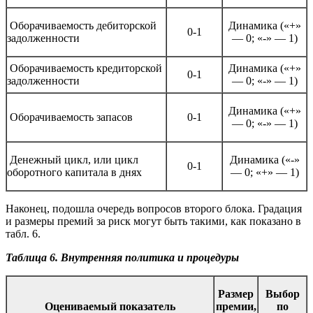
Оборачиваемость дебиторской
Динамика («+»
0-1
задолженности
— 0; «-» — 1)
Оборачиваемость кредиторской
Динамика («+»
0-1
задолженности
— 0; «-» — 1)
Динамика («+»
Оборачиваемость запасов
0-1
— 0; «-» — 1)
Денежный цикл, или цикл
Динамика («-»
0-1
оборотного капитала в днях
— 0; «+» — 1)
Наконец, подошла очередь вопросов второго блока. Градация
и размеры премий за риск могут быть такими, как показано в
табл. 6.
Таблица 6. Внутренняя политика и процедуры
Размер
Выбор
Оцениваемый показатель
премии,
по