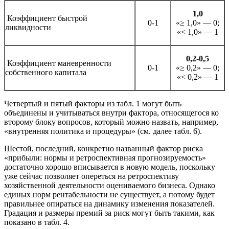
1,0
Коэффициент быстрой
0-1
«≥ 1,0» — 0;
ликвидности
«< 1,0» — 1
0,2-0,5
Коэффициент маневренности
0-1
«≥ 0,2» — 0;
собственного капитала
«< 0,2» — 1
Четвертый и пятый факторы из табл. 1 могут быть
объединены и учитываться внутри фактора, относящегося ко
второму блоку вопросов, который можно назвать, например,
«внутренняя политика и процедуры» (см. далее табл. 6).
Шестой, последний, конкретно названный фактор риска
«прибыли: нормы и ретроспективная прогнозируемость»
достаточно хорошо вписывается в новую модель, поскольку
уже сейчас позволяет опереться на ретроспективу
хозяйственной деятельности оцениваемого бизнеса. Однако
единых норм рентабельности не существует, а потому будет
правильнее опираться на динамику изменения показателей.
Градация и размеры премий за риск могут быть такими, как
показано в табл. 4.