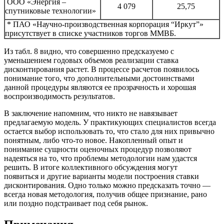
ООО «Энергия –
4 079
25,75
спутниковые технологии»
* ПАО «Научно-производственная корпорация “Иркут”»
присутствует в списке участников торгов ММВБ.
Из табл. 8 видно, что совершенно предсказуемо с
уменьшением годовых объемов реализации ставка
дисконтирования растет. В процессе расчетов появилось
понимание того, что дополнительными достоинствами
данной процедуры являются ее прозрачность и хорошая
воспроизводимость результатов.
В заключение напомним, что никто не навязывает
предлагаемую модель. У практикующих специалистов всегда
остается выбор использовать то, что стало для них привычно
понятным, либо что-то новое. Накопленный опыт и
понимание сущности оценочных процедур позволяют
надеяться на то, что проблемы методологии нам удастся
решить. В итоге коллективного обсуждения могут
появиться и другие варианты модели построения ставки
дисконтирования. Одно только можно предсказать точно —
всегда новая методология, получив общее признание, рано
или поздно подстраивает под себя рынок.