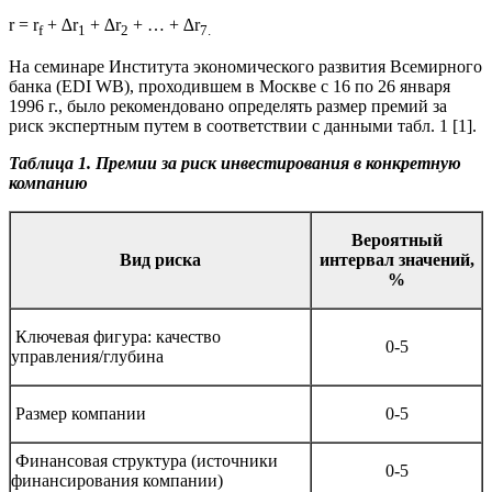
r = r
+ ∆r
+ ∆r
+ … + ∆r
f
1
2
7.
На семинаре Института экономического развития Всемирного
банка (EDI WB), проходившем в Москве с 16 по 26 января
1996 г., было рекомендовано определять размер премий за
риск экспертным путем в соответствии с данными табл. 1 [1].
Таблица 1. Премии за риск инвестирования в конкретную
компанию
Вероятный
Вид риска
интервал
значений,
%
Ключевая фигура: качество
0-5
управления/глубина
Размер компании
0-5
Финансовая структура (источники
0-5
финансирования компании)