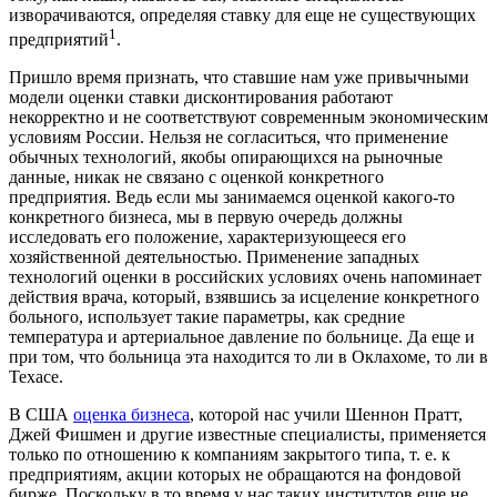
изворачиваются, определяя ставку для еще не существующих
1
предприятий
.
Пришло время признать, что ставшие нам уже привычными
модели оценки ставки дисконтирования работают
некорректно и не соответствуют современным экономическим
условиям России. Нельзя не согласиться, что применение
обычных технологий, якобы опирающихся на рыночные
данные, никак не связано с оценкой конкретного
предприятия. Ведь если мы занимаемся оценкой какого-то
конкретного бизнеса, мы в первую очередь должны
исследовать его положение, характеризующееся его
хозяйственной деятельностью. Применение западных
технологий оценки в российских условиях очень напоминает
действия врача, который, взявшись за исцеление конкретного
больного, использует такие параметры, как средние
температура и артериальное давление по больнице. Да еще и
при том, что больница эта находится то ли в Оклахоме, то ли в
Техасе.
В США
оценка бизнеса
, которой нас учили Шеннон Пратт,
Джей Фишмен и другие известные специалисты, применяется
только по отношению к компаниям закрытого типа, т. е. к
предприятиям, акции которых не обращаются на фондовой
бирже. Поскольку в то время у нас таких институтов еще не